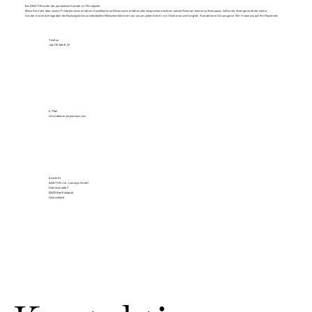
Bei ABATON steht der persönliche Kontakt im Mittelpunkt.
Wenn Sie mehr über unsere Privatjetreisen erfahren, Einzelheiten zu Reiserouten erhalten oder besprechen möchten, welche Reise am besten zu Ihnen passt, helfen wir Ihnen gerne direkt weiter.
Von der ersten Anfrage über die Buchung bis hin zu individuellen Wünschen kümmern wir uns um jeden Schritt mit Diskretion und Sorgfalt. Kontaktieren Sie uns gerne. Wir freuen uns auf Ihre Nachricht.
Telefon
+49 175 729 31 27
E-Mail
info@abaton-jetjourneys.com
Anschrift
ABATON Jet Journeys GmbH
Gehrenstraße 7
82433 Bad Kohlgrub
Deutschland