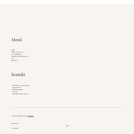
Menü
HOME
REISE LIFESTYLE
JET JOURNEYS
UNSERE MITGLIEDSCHAFT
FAQ
KONTAKT
Kontakt
ABATON Jet Journeys GmbH
Gehrenstraße 7
82433 Bad Kohlgrub
Germany
info@abaton-jetjourneys.com
© 2025 von ABATON. Erstellt mit
Wix Studio
Datenschutz
AGB
Impressum